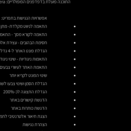
התוכנה פועלת בדפדפנים הפופולריים: Chrome, Firefox, Safari, Opera בכפוף לתנאי היצרן.
אפשרויות הנגישות בתפריט:
התאמה לניווט מקלדת- מתן א
התאמה לקורא מסך - התאמת האתר ע
חסימת הבהובים - עצירת אלמ
הגדלת פונט האתר ל-4 גדלים שונים
התאמות ניגודיות - שינוי ניגו
התאמת האתר לעיוורי צבעים
שינוי הפונט לקריא יותר
הגדלת הסמן ושינוי צבעו לשחו
הגדלת התצוגה לכ-200%
הדגשת קישורים באתר
הדגשת כותרות באתר
הצגת תיאור אלטרנטיבי לתמו
הצהרת נגישות